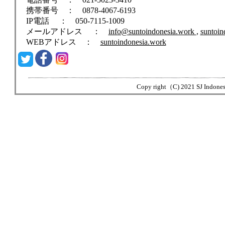
携帯番号 ： 0878-4067-6193
IP電話 ： 050-7115-1009
メールアドレス ：
info@suntoindonesia.work
,
suntoi
WEBアドレス ：
suntoindonesia.work
Copy right（C) 2021 SJ Indonesia